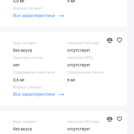
0,6 мг.
6 мг.
Формат сигарет
Все характеристики
Компакт
Вкус сигарет
Наличие QR-кода
без вкуса
отсутствует
Наличие кнопок
Наличие МРЦ
нет
отсутствует
Содержание никотина
Содержание смолы
0,6 мг.
6 мг.
Формат сигарет
Все характеристики
Компакт
Вкус сигарет
Наличие QR-кода
без вкуса
отсутствует