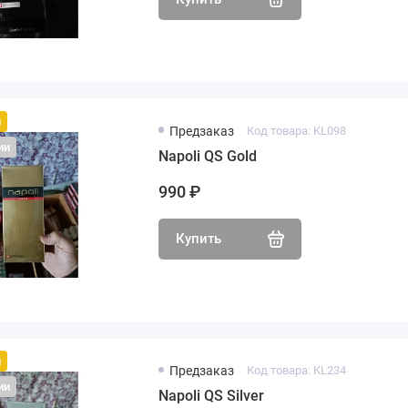
й
Предзаказ
Код товара: KL098
ии
Napoli QS Gold
990 ₽
Купить
й
Предзаказ
Код товара: KL234
ии
Napoli QS Silver