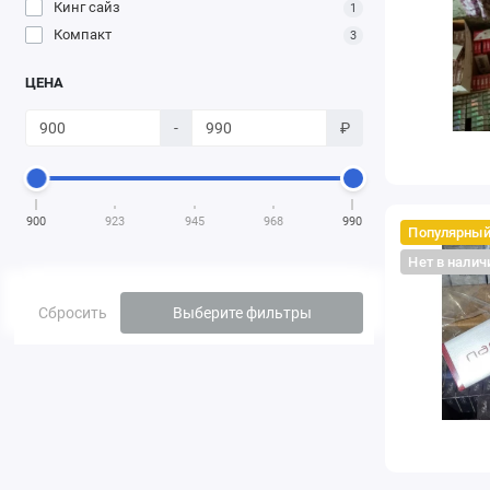
Кинг сайз
1
Компакт
3
ЦЕНА
-
₽
900
923
945
968
990
Популярны
Нет в налич
Сбросить
Выберите фильтры