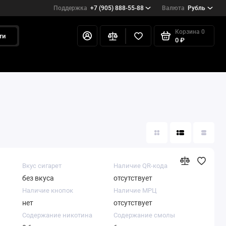
Поддержка
+7 (905) 888-55-88
Валюта
Рубль
Корзина
0
ти
0 ₽
Вкус сигарет
Наличие QR-кода
без вкуса
отсутствует
Наличие кнопок
Наличие МРЦ
нет
отсутствует
Содержание никотина
Содержание смолы