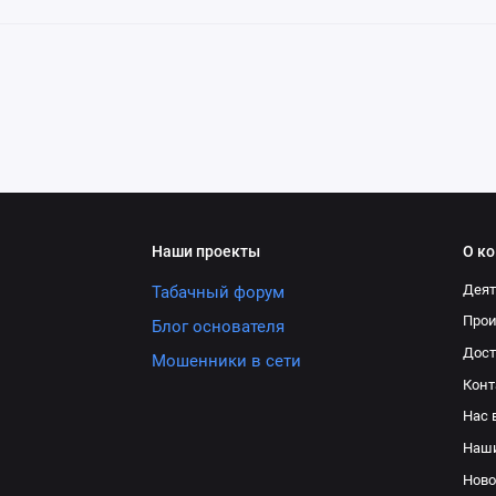
Наши проекты
О к
Деят
Табачный форум
Про
Блог основателя
Дост
Мошенники в сети
Конт
Нас 
Наш
Ново