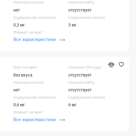
Наличие кнопок
Наличие МРЦ
нет
отсутствует
Содержание никотина
Содержание смолы
0,3 мг.
3 мг.
Формат сигарет
Все характеристики
Компакт
Вкус сигарет
Наличие QR-кода
без вкуса
отсутствует
Наличие кнопок
Наличие МРЦ
нет
отсутствует
Содержание никотина
Содержание смолы
0,6 мг.
6 мг.
Формат сигарет
Все характеристики
Кинг сайз