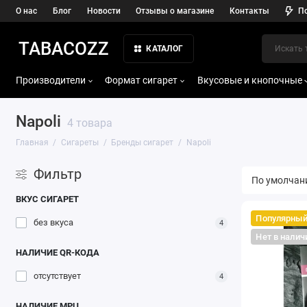
О нас
Блог
Новости
Отзывы о магазине
Контакты
П
TABACOZZ
КАТАЛОГ
Производители
Формат сигарет
Вкусовые и кнопочные
Napoli
4 товара
Главная
Сигареты
Бренды сигарет
Napoli
Фильтр
ВКУС СИГАРЕТ
Популярны
без вкуса
4
Нет в налич
НАЛИЧИЕ QR-КОДА
отсутствует
4
НАЛИЧИЕ МРЦ