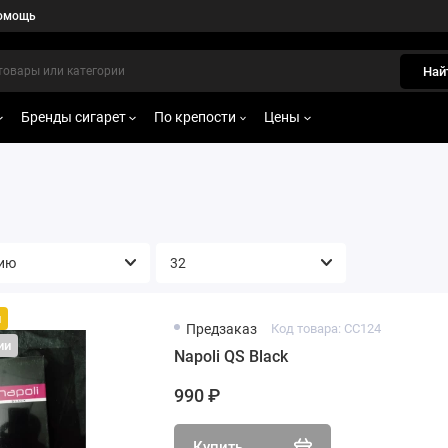
омощь
Най
Бренды сигарет
По крепости
Цены
й
Предзаказ
Код товара: CC124
ии
Napoli QS Black
990 ₽
Купить