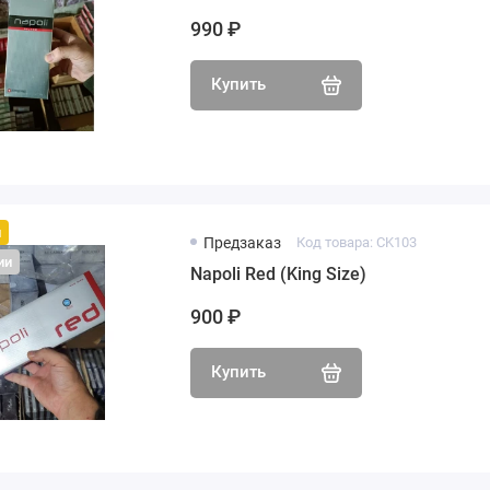
990 ₽
Купить
й
Предзаказ
Код товара: CK103
ии
Napoli Red (King Size)
900 ₽
Купить