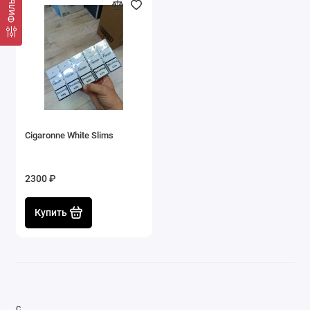
Фильтр
Cigaronne White Slims
2300 ₽
Купить
с